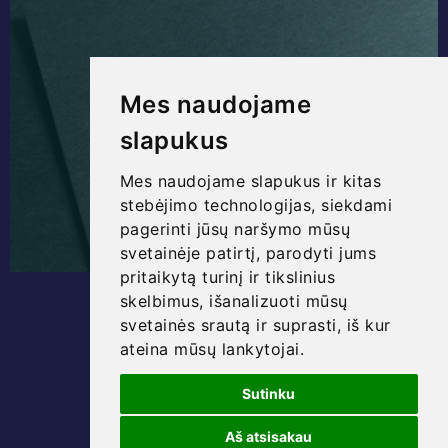
Mes naudojame
slapukus
Mes naudojame slapukus ir kitas
stebėjimo technologijas, siekdami
pagerinti jūsų naršymo mūsų
svetainėje patirtį, parodyti jums
pritaikytą turinį ir tikslinius
skelbimus, išanalizuoti mūsų
svetainės srautą ir suprasti, iš kur
Kraunama...
ateina mūsų lankytojai.
Sutinku
Aš atsisakau