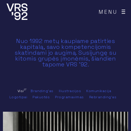
MENU
Nuo 1992 metų kaupiame patirties
kapitalą, savo kompetencijomis
skatindami jo augimą. Susijungę su
kitomis grupės įmonėmis, šiandien
tapome VRS ’92.
27
Visi
Branding'as
Iliustracijos
Komunikacija
Logotipai
Pakuotės
Programavimas
Rebranding'as