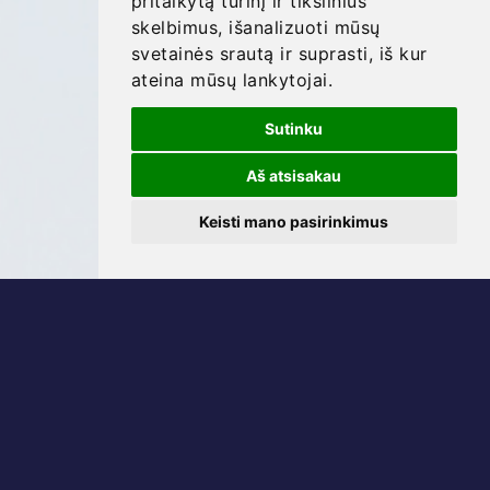
pritaikytą turinį ir tikslinius
skelbimus, išanalizuoti mūsų
svetainės srautą ir suprasti, iš kur
ateina mūsų lankytojai.
Sutinku
Aš atsisakau
Keisti mano pasirinkimus
Miliko